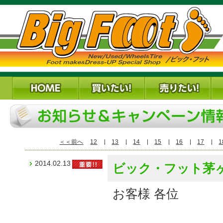
＜＜前へ
12
13
14
15
16
17
1
2014.02.13
ビック・フット茅
お客様 各位