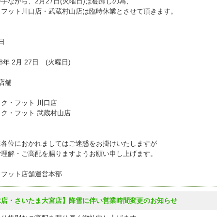
手ながら、2月27日(火曜日)は棚卸しの為、
クフット川口店・武蔵村山店は臨時休業とさせて頂きます。
日
8年 2月 27日 (火曜日)
店舗
ク・フット 川口店
ク・フット 武蔵村山店
様各位におかれましてはご迷惑をお掛けいたしますが
ご理解・ご高配を賜りますようお願い申し上げます。
クフット店舗運営本部
木店・さいたま大宮店】降雪に伴い営業時間変更のお知らせ