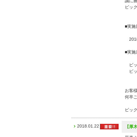
誠に勝
ビッ
■実施
201
■実施
ビッ
ビッ
お客
何卒
ビッ
2018.01.22
【厚