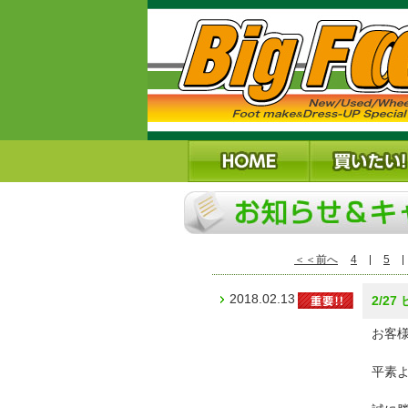
＜＜前へ
4
5
2018.02.13
2/2
お客様
平素