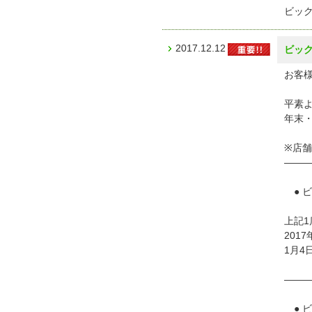
ビッ
2017.12.12
ビッ
お客様
平素
年末
※店
——
● 
上記1
201
1月4
——
● 