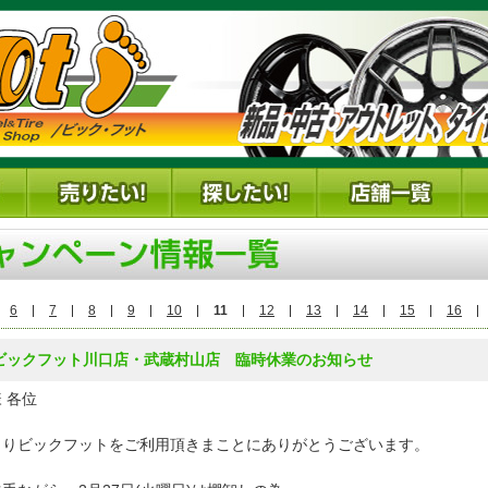
6
7
8
9
10
11
12
13
14
15
16
7 ビックフット川口店・武蔵村山店 臨時休業のお知らせ
 各位
よりビックフットをご利用頂きまことにありがとうございます。