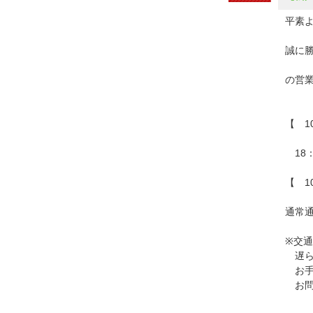
平素
誠に
の営
【 1
18
【 1
通常通
※交
遅ら
お手
お問