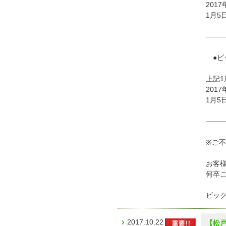
201
1月5
——
●ビ
上記1
201
1月5
——
※ご
お客
何卒
ビッ
2017.10.22
【松