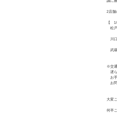
誠に
2店
【 1
松戸店
川口
武蔵
※交
遅ら
お手
お問
大変
何卒