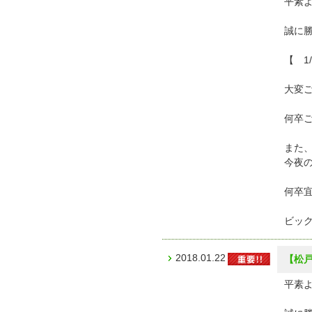
平素
誠に
【 1
大変
何卒
また、
今夜
何卒
ビッ
2018.01.22
【松
平素