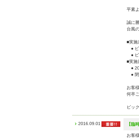
平素
誠に
台風の
■実施
● 
● 
■実施
● 2
● 閉
お客
何卒
ビッ
2016.09.01
【臨時
お客様