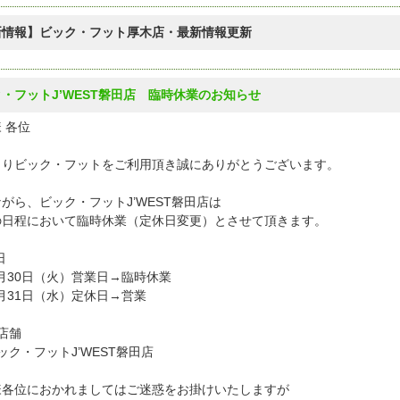
新情報】ビック・フット厚木店・最新情報更新
・フットJ’WEST磐田店 臨時休業のお知らせ
 各位
よりビック・フットをご利用頂き誠にありがとうございます。
がら、ビック・フットJ’WEST磐田店は
の日程において臨時休業（定休日変更）とさせて頂きます。
日
月30日（火）営業日→臨時休業
月31日（水）定休日→営業
店舗
ク・フットJ’WEST磐田店
様各位におかれましてはご迷惑をお掛けいたしますが