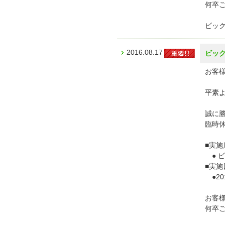
何卒
ビッ
2016.08.17
ビック
お客様
平素
誠に勝
臨時
■実施
● ビ
■実施
●20
お客
何卒