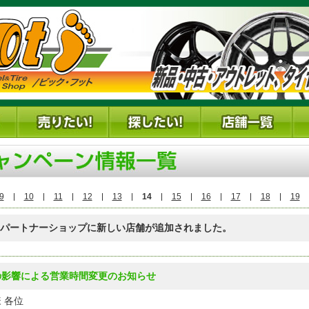
9
10
11
12
13
14
15
16
17
18
19
FJパートナーショップに新しい店舗が追加されました。
の影響による営業時間変更のお知らせ
 各位