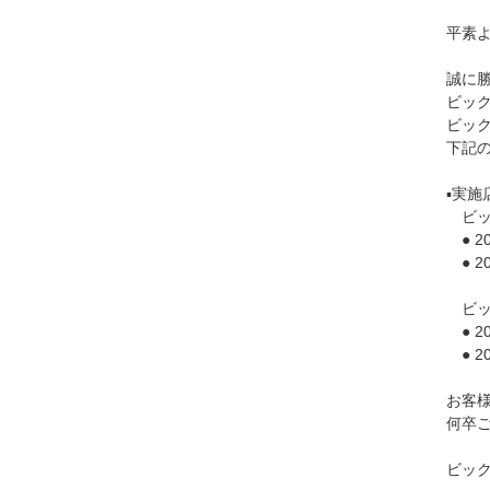
平素
誠に
ビック
ビック
下記
▪︎実
ビック
● 2
● 2
ビック
● 2
● 2
お客
何卒
ビッ