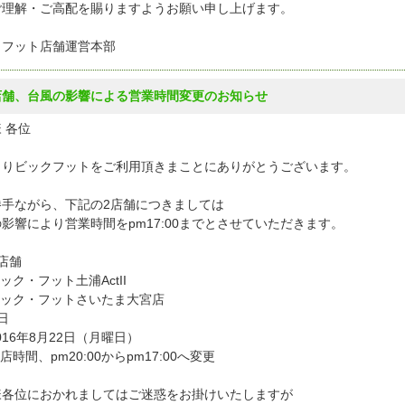
ご理解・ご高配を賜りますようお願い申し上げます。
クフット店舗運営本部
店舗、台風の影響による営業時間変更のお知らせ
 各位
よりビックフットをご利用頂きまことにありがとうございます。
勝手ながら、下記の2店舗につきましては
影響により営業時間をpm17:00までとさせていただきます。
店舗
ック・フット土浦ActII
ビック・フットさいたま大宮店
日
016年8月22日（月曜日）
店時間、pm20:00からpm17:00へ変更
様各位におかれましてはご迷惑をお掛けいたしますが