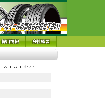
20
21
次へ＞＞