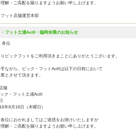
ご理解・ご高配を賜りますようお願い申し上げます。
クフット店舗運営本部
・フット土浦ActII・臨時休業のお知らせ
 各位
よりビックフットをご利用頂きまことにありがとうございます。
手ながら、ビック・フットActIIは以下の日程において
休業とさせて頂きます。
店舗
ック・フット土浦ActII
日
16年8月18日（木曜日）
様各位におかれましてはご迷惑をお掛けいたしますが
ご理解・ご高配を賜りますようお願い申し上げます。