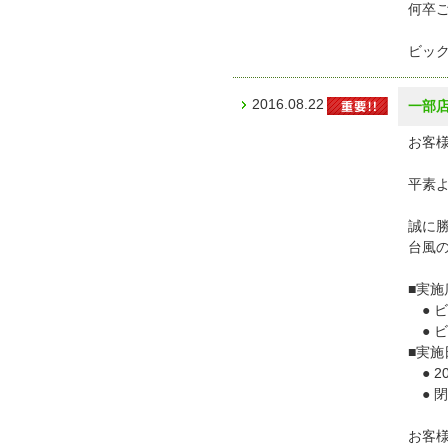
何卒
ビッ
2016.08.22
一部
お客様
平素
誠に
台風の
■実施
● ビ
● 
■実施
● 2
● 閉
お客