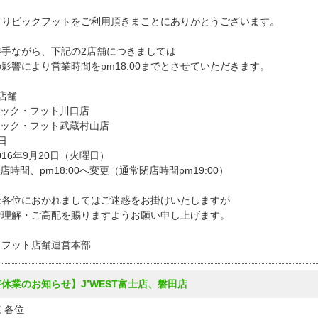
よりビックフットをご利用頂きまことにありがとうございます。
勝手ながら、下記の2店舗につきましては
影響により営業時間をpm18:00までとさせていただきます。
店舗
ビック・フット川口店
ビック・フット武蔵村山店
日
016年9月20日（火曜日）
店時間、pm18:00へ変更（通常閉店時間pm19:00）
様各位におかれましてはご迷惑をお掛けいたしますが
ご理解・ご高配を賜りますようお願い申し上げます。
クフット店舗運営本部
休業のお知らせ】J’WEST富士店、磐田店
 各位