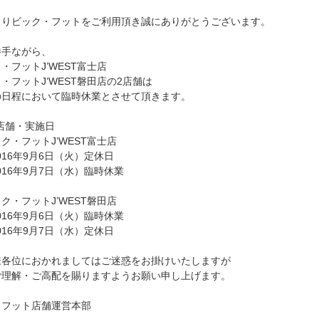
よりビック・フットをご利用頂き誠にありがとうございます。
勝手ながら、
・フットJ’WEST富士店
・フットJ’WEST磐田店の2店舗は
の日程において臨時休業とさせて頂きます。
施店舗・実施日
・フットJ’WEST富士店
016年9月6日（火）定休日
016年9月7日（水）臨時休業
・フットJ’WEST磐田店
016年9月6日（火）臨時休業
016年9月7日（水）定休日
様各位におかれましてはご迷惑をお掛けいたしますが
ご理解・ご高配を賜りますようお願い申し上げます。
クフット店舗運営本部