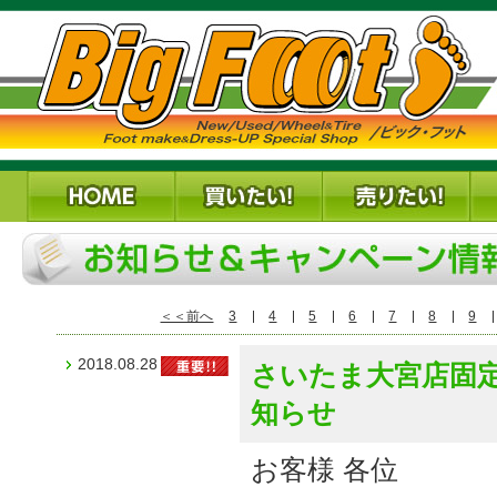
＜＜前へ
3
4
5
6
7
8
9
2018.08.28
さいたま大宮店固
知らせ
お客様 各位