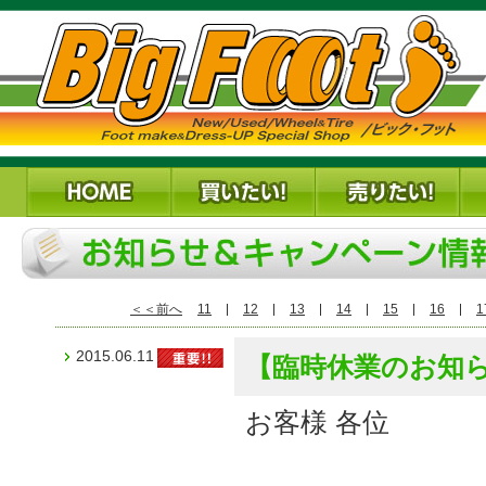
＜＜前へ
11
12
13
14
15
16
1
2015.06.11
【臨時休業のお知ら
お客様 各位