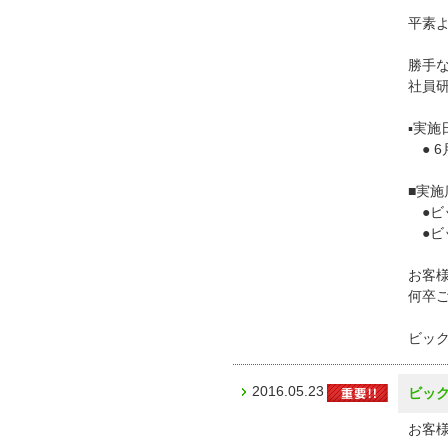
平素
勝手
社員
▪︎実施
● 6
■実施
●ビ
●ビ
お客
何卒
ビッ
2016.05.23
ビッ
お客様