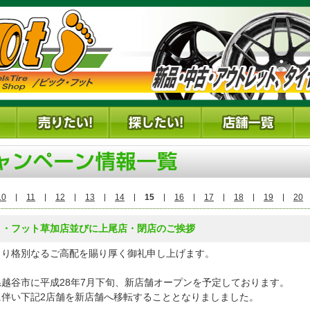
10
11
12
13
14
15
16
17
18
19
20
ク・フット草加店並びに上尾店・閉店のご挨拶
より格別なるご高配を賜り厚く御礼申し上げます。
県越谷市に平成28年7月下旬、新店舗オープンを予定しております。
に伴い下記2店舗を新店舗へ移転することとなりましました。