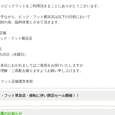
よりビックフットをご利用頂きまことにありがとうございます。
勝手ながら、ビック・フット横浜店は以下の日程において
棚卸の為、臨時休業とさせて頂きます。
店舗
ビック・フット横浜店
日
月25日（水曜日）
様各位におかれましてはご迷惑をお掛けいたしますが
ご理解・ご高配を賜りますようお願い申し上げます。
クフット店舗運営本部
ク・フット草加店・移転に伴い閉店セール開催！！
休業のお知らせ