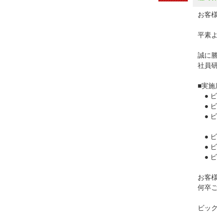
お客様
平素
誠に
社員
■実施
● ビ
● ビ
● ビ
● ビ
● ビ
● ビ
お客
何卒
ビッ