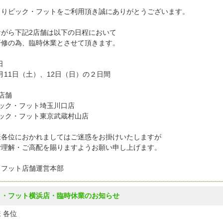
よりビック・フットをご利用頂き誠にありがとうございます。
ながら下記2店舗は以下の日程において
研修の為、臨時休業とさせて頂きます。
日
月11日（土）、12日（日）の２日間
店舗
ック・フット埼玉川口店
ック・フット東京武蔵村山店
様各位におかれましてはご迷惑をお掛けいたしますが
ご理解・ご高配を賜りますようお願い申し上げます。
クフット店舗運営本部
ク・フット横浜店・臨時休業のお知らせ
 各位