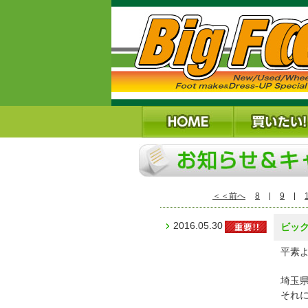
＜＜前へ
8
9
2016.05.30
ビッ
平素
埼玉
それ