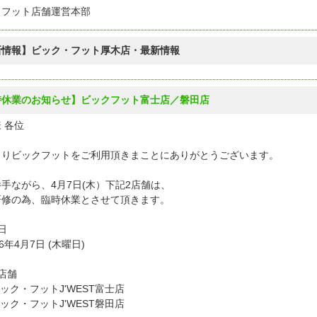
クフット店舗運営本部
新情報】ビック・フット厚木店・最新情報
時休業のお知らせ】ビックフット富士店／磐田店
 各位
よりビックフットをご利用頂きまことにありがとうございます。
手ながら、4月7日(木）下記2店舗は、
研修の為、臨時休業とさせて頂きます。
日
6年4月7日 (木曜日)
店舗
ック・フットJ'WEST富士店
ック・フットJ'WEST磐田店