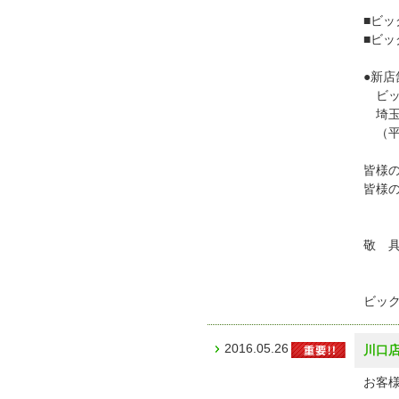
■ビッ
■ビッ
●新
ビッ
埼玉
（平
皆様
皆様
敬 
ビッ
2016.05.26
川口
お客様