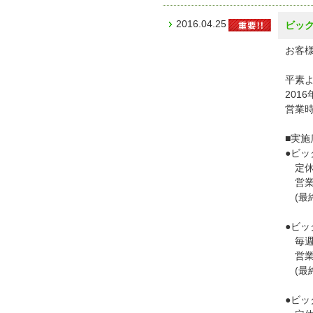
2016.04.25
ビック
お客様
平素
201
営業
■実施
●ビ
定休
営業時間
(最終
●ビ
毎週
営業時間
(最終
●ビ