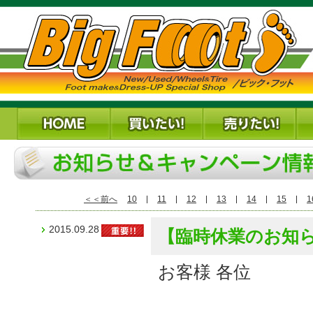
＜＜前へ
10
11
12
13
14
15
1
2015.09.28
【臨時休業のお知ら
お客様 各位