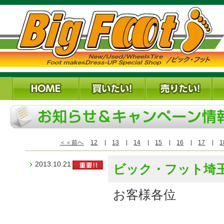
＜＜前へ
12
13
14
15
16
17
1
2013.10.21
ビック・フット埼
お客様各位