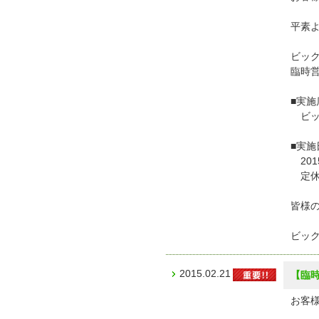
平素
ビッ
臨時
■実施
ビッ
■実施
201
定休
皆様
ビッ
2015.02.21
【臨時
お客様