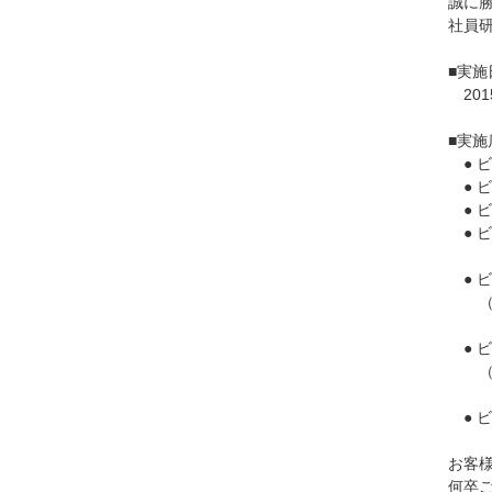
誠に
社員
■実施
201
■実施
● ビ
● ビ
● ビ
● ビ
● ビ
（4
● ビ
（4月
● ビ
お客
何卒