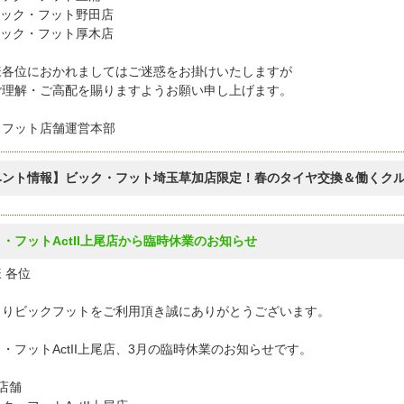
ビック・フット野田店
ビック・フット厚木店
様各位におかれましてはご迷惑をお掛けいたしますが
ご理解・ご高配を賜りますようお願い申し上げます。
クフット店舗運営本部
ベント情報】ビック・フット埼玉草加店限定！春のタイヤ交換＆働くク
・フットActII上尾店から臨時休業のお知らせ
 各位
よりビックフットをご利用頂き誠にありがとうございます。
・フットActII上尾店、3月の臨時休業のお知らせです。
店舗