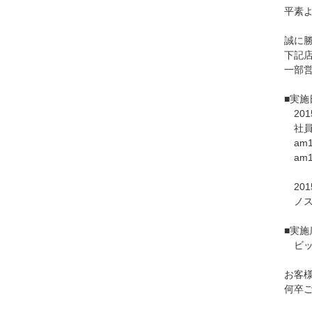
平素
誠に
下記
一部
■実施
201
社員
am10
am10
201
ノス
■実施
ビック
お客
何卒