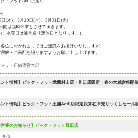
・フットActII上尾店
日
日(木)、3月19日(木)、3月31日(火)
日間は臨時休業とさせて頂きます。
お、水曜日は通常通り定休日となります。)
様各位におかれましてはご迷惑をお掛けいたしますが
ご理解・ご高配を賜りますようお願い申し上げます。
クフット店舗運営本部
ベント情報】ビック・フット武蔵村山店・川口店限定！春の大感謝祭開
ント情報】ビック・フット土浦ActII店限定決算在庫売りつくしセール
時営業のお知らせ】ビック・フット野田店
 各位