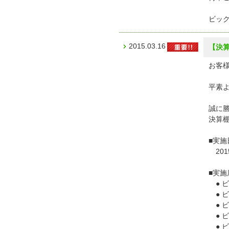
ビッ
2015.03.16
【決
お客様
平素
誠に勝
決算
■実施
201
■実施
● 
● 
● 
● ビ
● ビ