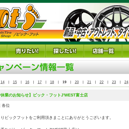
14
15
16
17
18
19
20
21
22
23
24
休業のお知らせ】ビック・フットJ'WEST富士店
 各位
よりビックフットをご利用頂きまことにありがとうございます。