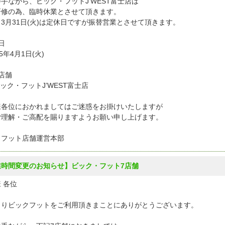
手ながら、ビック・フットJ'WEST富士店は
研修の為、臨時休業とさせて頂きます。
3月31日(火)は定休日ですが振替営業とさせて頂きます。
日
5年4月1日(火)
店舗
ック・フットJ’WEST富士店
様各位におかれましてはご迷惑をお掛けいたしますが
ご理解・ご高配を賜りますようお願い申し上げます。
クフット店舗運営本部
業時間変更のお知らせ】ビック・フット7店舗
 各位
よりビックフットをご利用頂きまことにありがとうございます。