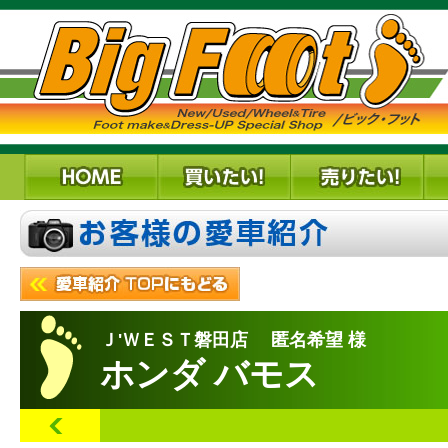
Ｊ'ＷＥＳＴ磐田店 匿名希望 様
ホンダ バモス