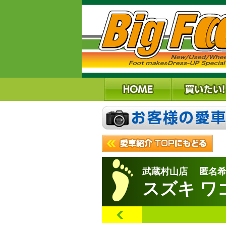
武蔵村山店 匿名希
スズキ ワ