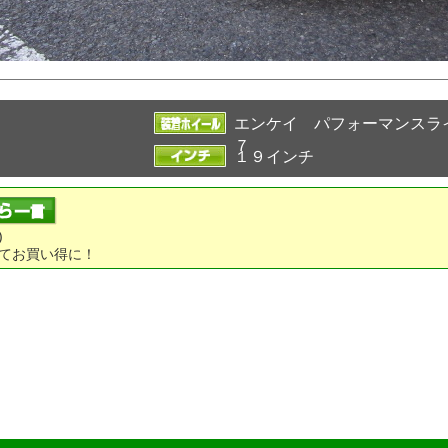
エンケイ パフォーマンスラ
７
１９インチ
)
てお買い得に！