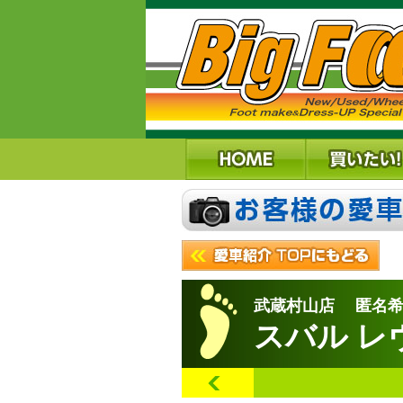
武蔵村山店 匿名希
スバル レ