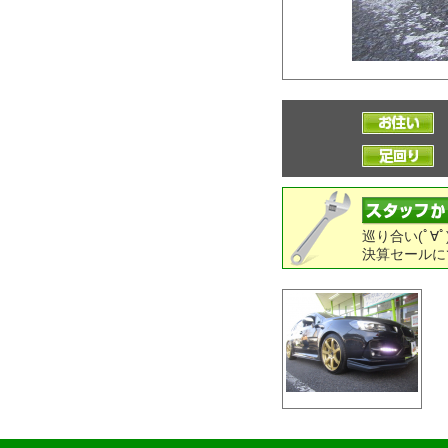
巡り合い(ﾟ∀ﾟ
決算セールに