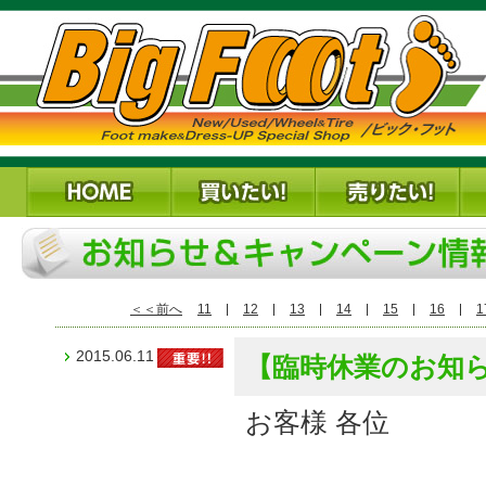
＜＜前へ
11
12
13
14
15
16
1
2015.06.11
【臨時休業のお知ら
お客様 各位