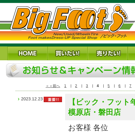
＜＜前へ
1
2
3
4
5
6
7
2023.12.23
【ビック・フット
模原店・磐田店
お客様 各位