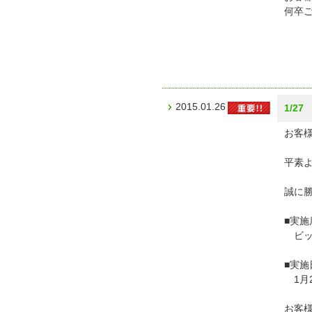
何卒
ビ
2015.01.26
1/2
お客様
平素
誠に勝
■実施
ビッ
■実施
1月
お客