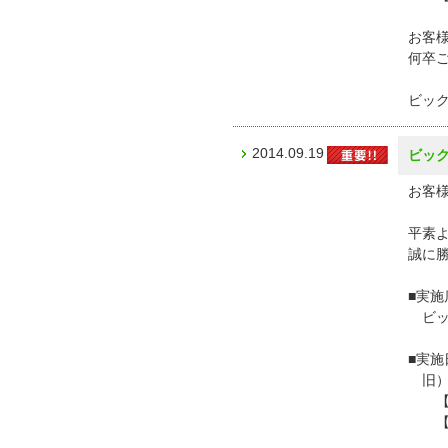
お客
何卒
ビッ
2014.09.19
ビッ
お客様
平素
誠に
■実施
ビッ
■実施
旧）
【営業
【定