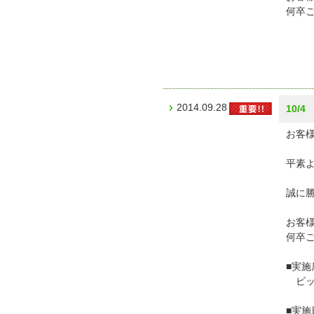
何卒
ビ
2014.09.28
10/
お客様
平素
誠に勝
お客
何卒
■実施
ビッ
■実施