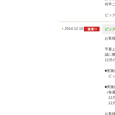
何卒
ビッ
2014.12.10
ビッ
お客様
平素
誠に
12
■実施
ビッ
■実施
（毎
12月
12月
お客