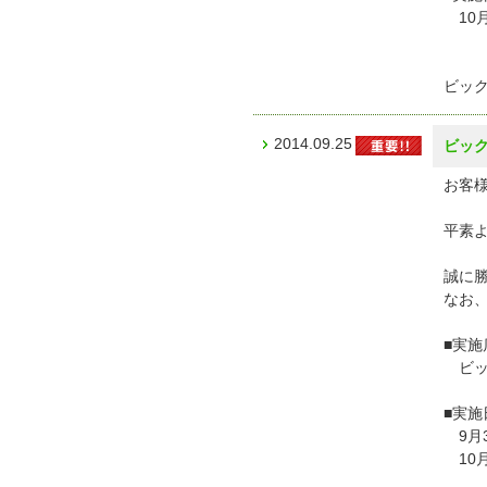
10
ビッ
2014.09.25
ビック
お客様
平素
誠に勝
なお、
■実施
ビック
■実施
9月3
10