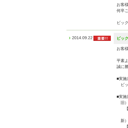
お客
何卒
ビッ
2014.09.22
ビッ
お客様
平素
誠に
■実施
ビッ
■実施
旧）
【定
新）
【定