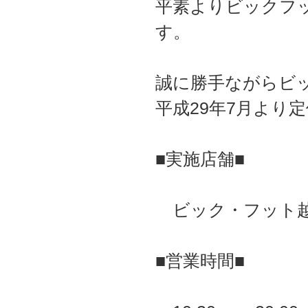
平素よりビックフ
す。
誠に勝手ながらビ
平成29年7月より
■実施店舗■
ビック・フット
■営業時間■