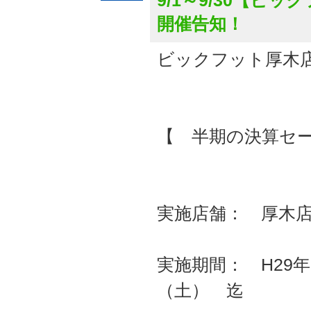
9/1～9/30【
開催告知！
ビックフット厚木
【 半期の決算セ
実施店舗： 厚木
実施期間： H29年
（土） 迄