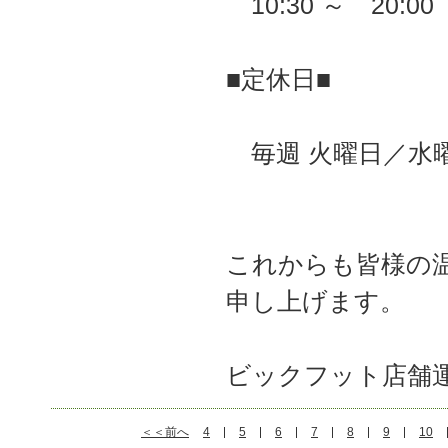
10:30 ～ 20:0
■定休日■
毎週 火曜日／水曜
これからも皆様の
申し上げます。
ビックフット店舗
＜＜前へ
4
5
6
7
8
9
10