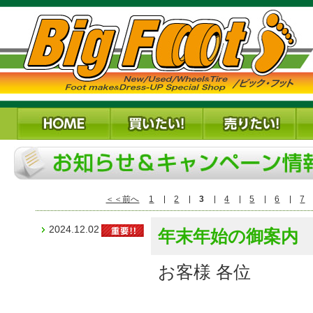
＜＜前へ
1
2
3
4
5
6
7
2024.12.02
年末年始の御案内
お客様 各位